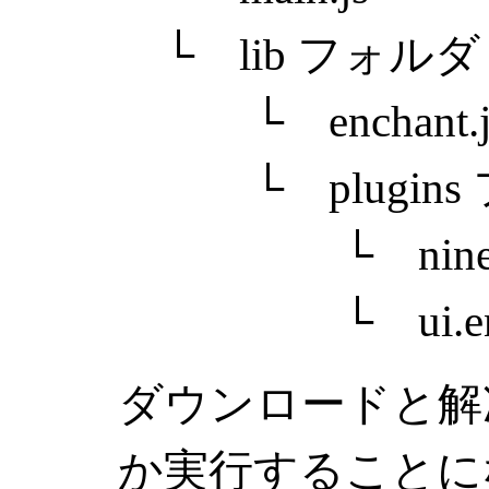
└ lib フォルダ
└
enchant.
└
plugi
└
nin
└
ui.e
ダウンロードと解
か実行することに