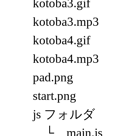
kotoba3.gif
kotoba3.mp3
kotoba4.gif
kotoba4.mp3
pad.png
start.png
js フォルダ
└
main.js