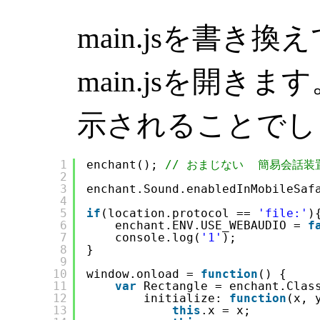
main.jsを書き
main.jsを開き
示されることでし
1
enchant(); 
// おまじない  簡易会話
2
3
enchant.Sound.enabledInMobileSaf
4
5
if
(location.protocol == 
'file:'
)
6
enchant.ENV.USE_WEBAUDIO = 
f
7
console.log(
'1'
);
8
}
9
10
window.onload = 
function
() {
11
var
Rectangle = enchant.Clas
12
initialize: 
function
(x, 
13
this
.x = x;