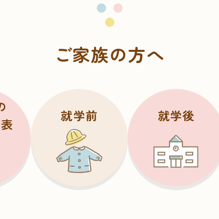
ご家族の方へ
の
就学前
就学後
ク表