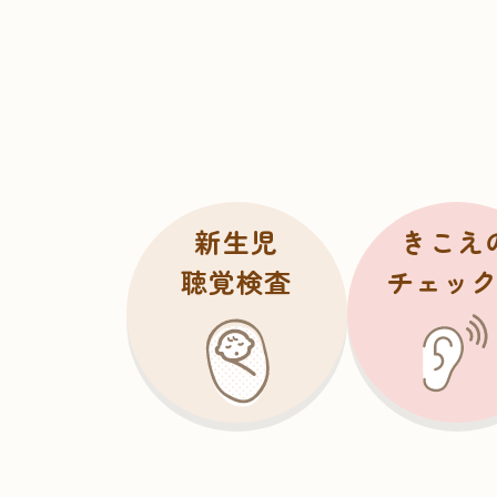
新生児
きこえ
聴覚検査
チェッ