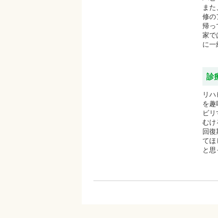
また
修の
帰っ
家で
に一
診
リハ
を趣
ビリ
むけ
回復
てほ
と思