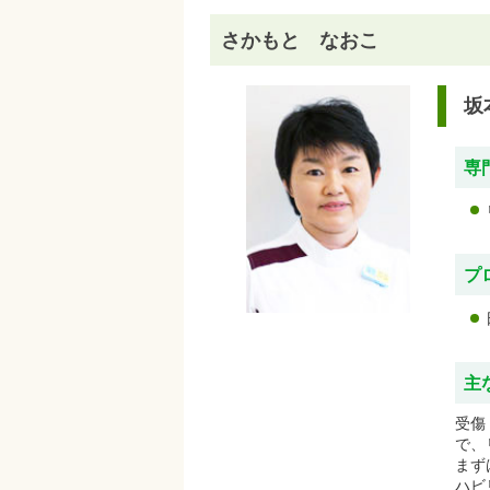
さかもと なおこ
坂
専
プ
主
受傷
で、
まず
ハビ