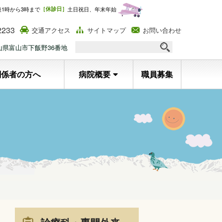
後1時から3時まで
［休診日］
土日祝日、年末年始
2233
交通アクセス
サイトマップ
お問い合わせ
 富山県富山市下飯野36番地
関係者の方へ
病院概要
職員募集