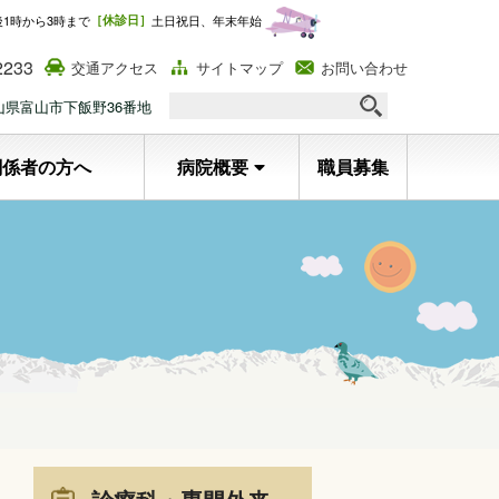
後1時から3時まで
［休診日］
土日祝日、年末年始
2233
交通アクセス
サイトマップ
お問い合わせ
 富山県富山市下飯野36番地
関係者の方へ
病院概要
職員募集