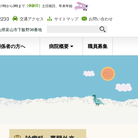
後1時から3時まで
［休診日］
土日祝日、年末年始
2233
交通アクセス
サイトマップ
お問い合わせ
 富山県富山市下飯野36番地
関係者の方へ
病院概要
職員募集