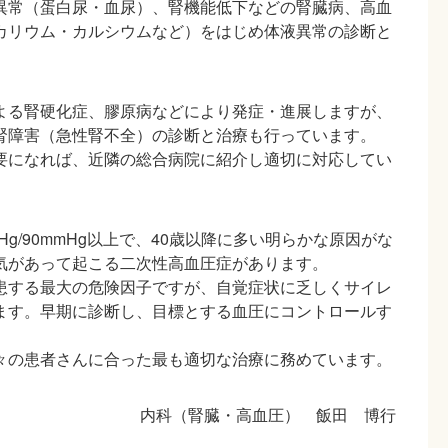
異常（蛋白尿・血尿）、腎機能低下などの腎臓病、高血
カリウム・カルシウムなど）をはじめ体液異常の診断と
よる腎硬化症、膠原病などにより発症・進展しますが、
腎障害（急性腎不全）の診断と治療も行っています。
要になれば、近隣の総合病院に紹介し適切に対応してい
Hg/90mmHg以上で、40歳以降に多い明らかな原因がな
気があって起こる二次性高血圧症があります。
患する最大の危険因子ですが、自覚症状に乏しくサイレ
ます。早期に診断し、目標とする血圧にコントロールす
々の患者さんに合った最も適切な治療に務めています。
内科（腎臓・高血圧） 飯田 博行