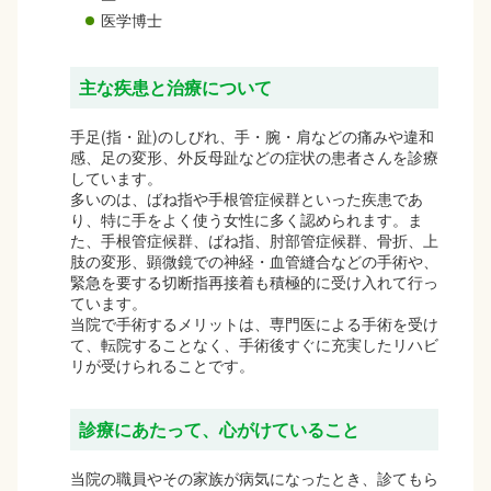
医学博士
主な疾患と治療について
手足(指・趾)のしびれ、手・腕・肩などの痛みや違和
感、足の変形、外反母趾などの症状の患者さんを診療
しています。
多いのは、ばね指や手根管症候群といった疾患であ
り、特に手をよく使う女性に多く認められます。ま
た、手根管症候群、ばね指、肘部管症候群、骨折、上
肢の変形、顕微鏡での神経・血管縫合などの手術や、
緊急を要する切断指再接着も積極的に受け入れて行っ
ています。
当院で手術するメリットは、専門医による手術を受け
て、転院することなく、手術後すぐに充実したリハビ
リが受けられることです。
診療にあたって、心がけていること
当院の職員やその家族が病気になったとき、診てもら