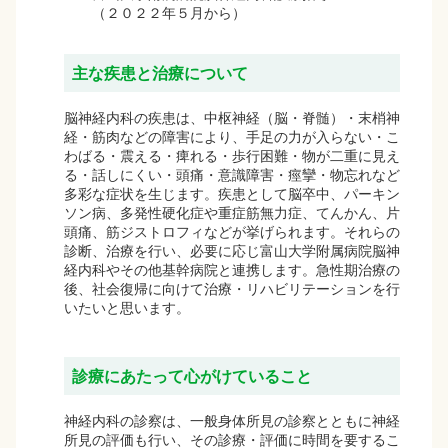
（２０２２年５月から）
主な疾患と治療について
脳神経内科の疾患は、中枢神経（脳・脊髄）・末梢神
経・筋肉などの障害により、手足の力が入らない・こ
わばる・震える・痺れる・歩行困難・物が二重に見え
る・話しにくい・頭痛・意識障害・痙攣・物忘れなど
多彩な症状を生じます。疾患として脳卒中、パーキン
ソン病、多発性硬化症や重症筋無力症、てんかん、片
頭痛、筋ジストロフィなどが挙げられます。それらの
診断、治療を行い、必要に応じ富山大学附属病院脳神
経内科やその他基幹病院と連携します。急性期治療の
後、社会復帰に向けて治療・リハビリテーションを行
いたいと思います。
診療にあたって心がけていること
神経内科の診察は、一般身体所見の診察とともに神経
所見の評価も行い、その診療・評価に時間を要するこ