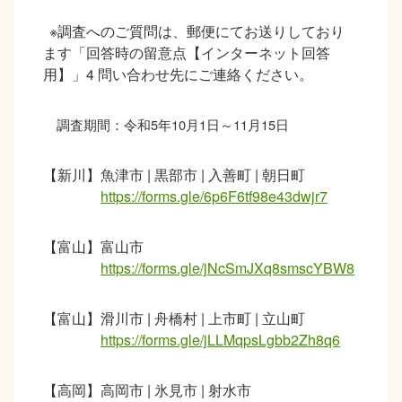
※調査へのご質問は、郵便にてお送りしており
ます「回答時の留意点【インターネット回答
用】」
4
問い合わせ先にご連絡ください。
調査期間：令和
5
年
10
月
1
日～
11
月
15
日
【新川】魚津市
|
黒部市
|
入善町
|
朝日町
https://forms.gle/6p6F6tf98e43dwjr7
【富山】富山市
https://forms.gle/jNcSmJXq8smscYBW8
【富山】滑川市
|
舟橋村
|
上市町
|
立山町
https://forms.gle/jLLMqpsLgbb2Zh8q6
【高岡】高岡市
|
氷見市
|
射水市