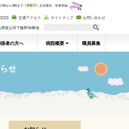
後1時から3時まで
［休診日］
土日祝日、年末年始
2233
交通アクセス
サイトマップ
お問い合わせ
 富山県富山市下飯野36番地
関係者の方へ
病院概要
職員募集
知らせ